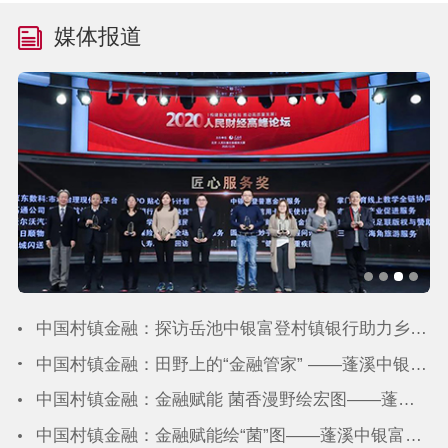
媒体报道
中国村镇金融：探访岳池中银富登村镇银行助力乡村振兴的“金融密码”
中国村镇金融：田野上的“金融管家” ——蓬溪中银富登村镇银行精准滴灌“智慧农业”
中国村镇金融：金融赋能 菌香漫野绘宏图——蓬溪中银富登村镇银行助力“杏鲍菇大王”铺就菌业振兴大道
中国村镇金融：金融赋能绘“菌”图——蓬溪中银富登村镇银行助力新农人铺就产业“黄金路”