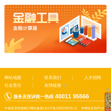
网站地图
联系我们
人才招聘
社会责任
友情链接
40011 95566
服务及投诉统一热线
中银富登村镇银行网站备案(
京ICP备10052455号-2
)
本网站支持IPv6
浏览