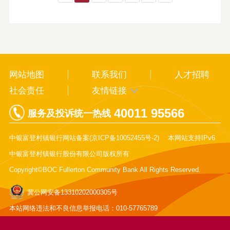
网站地图
联系我们
人才招聘
社会责任
友情链接
40011 95566
服务及投诉统一热线
中银富登村镇银行网站备案(
京ICP备10052455号-2
)
本网站支持IPv6
中银富登村镇银行股份有限公司版权所有
Copyright©BOC Fullerton Community Bank All Rights Reserved.
冀公网安备13310202000305号
本站网络违法和不良信息举报电话：010-57765789