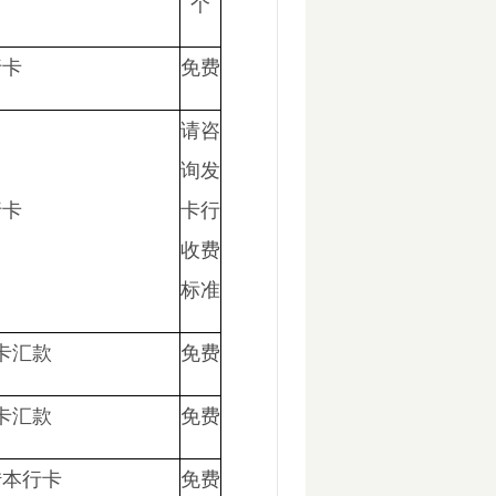
个
行卡
免费
请咨
询发
行卡
卡行
收费
标准
卡汇款
免费
卡汇款
免费
转本行卡
免费