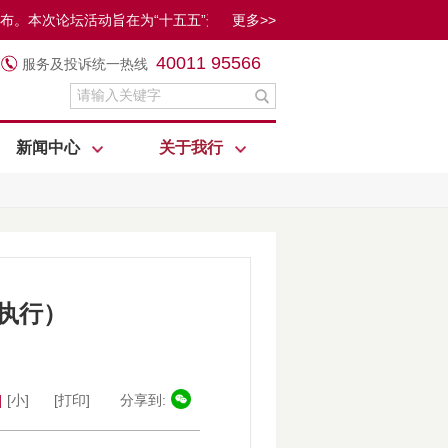
”案例发布。本次论坛活动旨在为“十五五”开局之年凝聚共识与合力，从扩
更多>>
40011 95566
服务及投诉统一热线
新闻中心
关于我行
起执行）
]
[小]
[打印]
分享到: