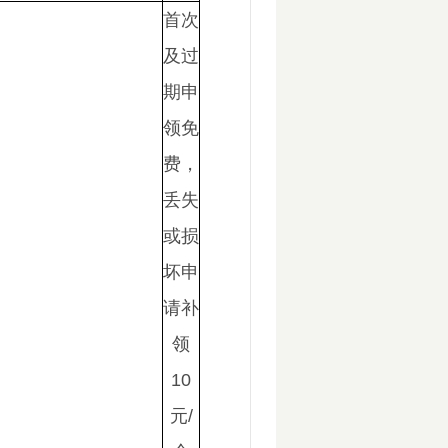
首次
及过
期申
领免
费，
丢失
或损
坏申
请补
领
10
元/