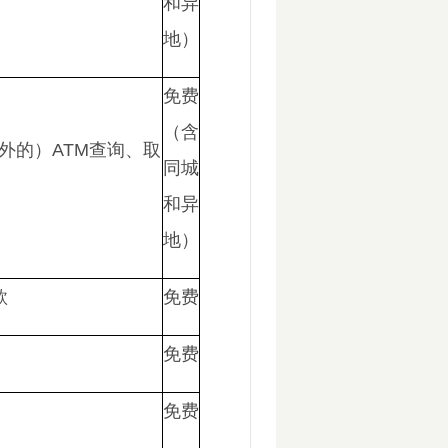
和异
地）
免费
（含
外的）ATM查询、取
同城
和异
地）
款
免费
免费
免费