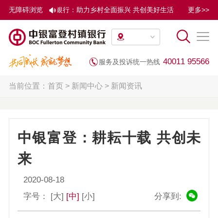
 | 中银富登村镇银行：助力乡村全面振兴 共创美好生活 近年来，中
无障碍浏览
更多>>
40011 95566
服务及投诉统一热线
当前位置：
首页
>
新闻中心
>
新闻资讯
中银富登：耕耘十载 共创未
来
2020-08-18
字号：
[大]
[中]
[小]
分享到: