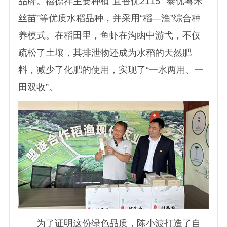
品牌。禧德祥主要种植“宜香优2115”“泰优粤禾
丝苗”等优质水稻品种，并采用“稻—渔”综合种
养模式。在稻田里，鱼虾在沟凼中游弋，不仅
疏松了土壤，其排泄物还成为水稻的天然肥
料，减少了化肥的使用，实现了“一水两用、一
田双收”。
为了证明这份绿色品质，陈小波打造了自