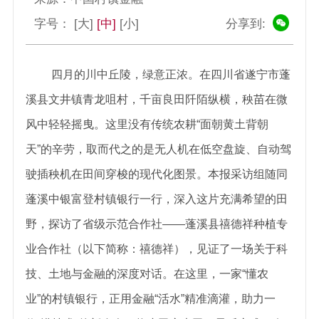
字号：
[大]
[中]
[小]
分享到:
四月的川中丘陵，绿意正浓。在四川省遂宁市蓬
溪县文井镇青龙咀村，千亩良田阡陌纵横，秧苗在微
风中轻轻摇曳。这里没有传统农耕“面朝黄土背朝
天”的辛劳，取而代之的是无人机在低空盘旋、自动驾
驶插秧机在田间穿梭的现代化图景。本报采访组随同
蓬溪中银富登村镇银行一行，深入这片充满希望的田
野，探访了省级示范合作社——蓬溪县禧德祥种植专
业合作社（以下简称：禧德祥），见证了一场关于科
技、土地与金融的深度对话。在这里，一家“懂农
业”的村镇银行，正用金融“活水”精准滴灌，助力一